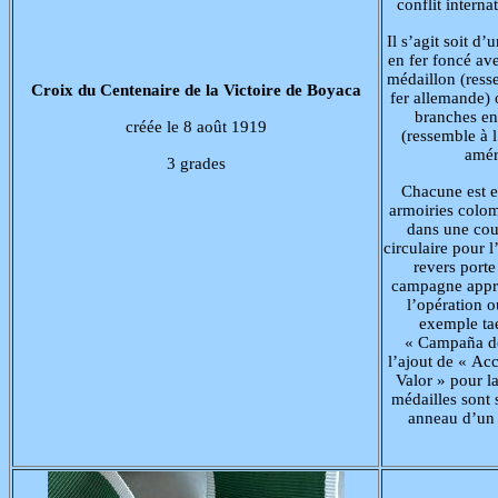
conflit internat
Il s’agit soit d
en fer foncé av
médaillon (ress
Croix du Centenaire de la Victoire de Boyaca
fer allemande) 
branches en
créée le 8 août 1919
(ressemble à l
amér
3 grades
Chacune est e
armoiries colom
dans une cou
circulaire pour l
revers port
campagne appro
l’opération o
exemple ta
« Campaña de
l’ajout de « Ac
Valor » pour la
médailles sont
anneau d’un r