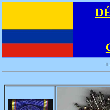
D
"Libe